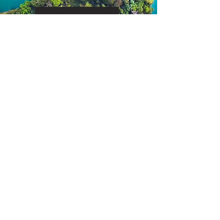
Scopri di più
OUTLET PREZIOSO
Chi siamo
La nostra missione
Obiettivi di sostenibilità
Dicono di noi
EDUCAZIONE
Blog di Outlet Prezioso
Guide sui gioielli e orologi
Guide sui diamanti e gemme
Tabella misure degli anelli