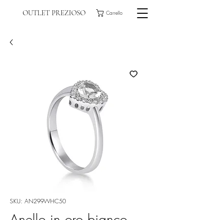
OUTLET PREZIOSO
Carrello
SKU: AN299WHC50
Anello in oro bianco