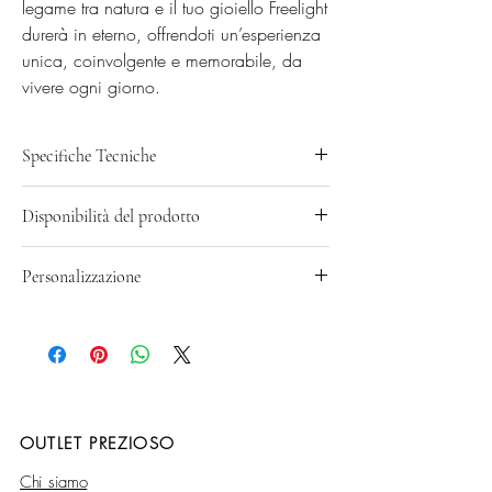
legame tra natura e il tuo gioiello Freelight 
durerà in eterno, offrendoti un’esperienza 
unica, coinvolgente e memorabile, da 
vivere ogni giorno.
Specifiche Tecniche
Cuore 0,50 Brillanti 0,15 VS2 F
Disponibilità del prodotto
Ogni prodotto Freelight viene sempre realizzato
Personalizzazione
su richiesta del Cliente: la tempistica di
consegna è di circa 7-10 giorni lavorativi.
Specifica la misura desiderata nel campo note
durante la fase finale di acquisto. Puoi
richiedere anche di incidere una data o un
nome all'interno del gambo
OUTLET PREZIOSO
Chi siamo