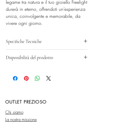
legame tra natura e il tuo gioiello Freelight 
durerà in eterno, offrendoti un’esperienza 
unica, coinvolgente e memorabile, da 
vivere ogni giorno.
Specifiche Tecniche
Diamante/i 0,90 VS F Smeraldo/i 1,80 (5x7)
Disponibilità del prodotto
Ogni prodotto Freelight viene sempre realizzato
su richiesta del Cliente: la tempistica di
consegna è di circa 7-10 giorni lavorativi.
OUTLET PREZIOSO
Chi siamo
La nostra missione
Obiettivi di sostenibilità