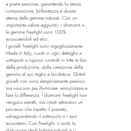
e pietre preziose, garantendo la stessa 
composizione, brillantezza e durata 
eterna delle gemme naturali. Con un 
importante valore aggiunto: i diamanti e 
le gemme Freelight sono 100% 
ecosostenibili ed etici.

I gioielli Freelight sono orgogliosamente 
Made in Italy, curati in ogni dettaglio e 
sottoposti a rigorosi controlli in tutte le fasi 
della produzione, dalla creazione della 
gemma al suo taglio e lucidatura. Questi 
gioielli non sono semplicemente preziosi, 
ma nascono per illuminare, emozionare e 
fare la differenza. I diamanti Freelight non 
vengono estratti, ma creati attraverso un 
processo che rispetta il pianeta, 
salvaguardando il sottosuolo e i suoi 
ecosistemi. Con Freelight, si evita la 
distruzione degli habitat naturali e si 