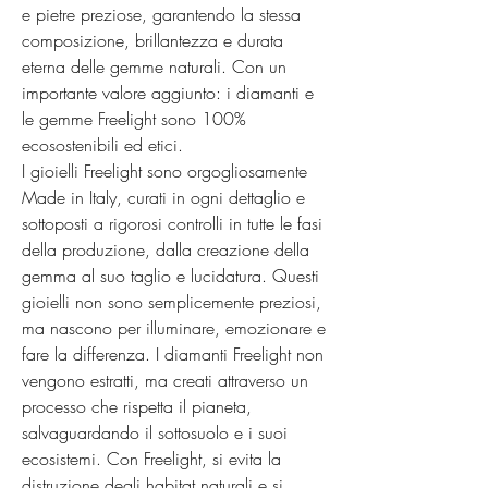
e pietre preziose, garantendo la stessa 
composizione, brillantezza e durata 
eterna delle gemme naturali. Con un 
importante valore aggiunto: i diamanti e 
le gemme Freelight sono 100% 
ecosostenibili ed etici.

I gioielli Freelight sono orgogliosamente 
Made in Italy, curati in ogni dettaglio e 
sottoposti a rigorosi controlli in tutte le fasi 
della produzione, dalla creazione della 
gemma al suo taglio e lucidatura. Questi 
gioielli non sono semplicemente preziosi, 
ma nascono per illuminare, emozionare e 
fare la differenza. I diamanti Freelight non 
vengono estratti, ma creati attraverso un 
processo che rispetta il pianeta, 
salvaguardando il sottosuolo e i suoi 
ecosistemi. Con Freelight, si evita la 
distruzione degli habitat naturali e si 