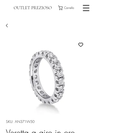
OUTLET PREZIOSO
Carrello
SKU: AN371W50
Veretta a giro in oro